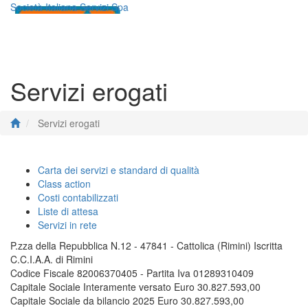
Società Italiana Servizi Spa
Toggle
navigati
Servizi erogati
Servizi erogati
Carta dei servizi e standard di qualità
Class action
Costi contabilizzati
Liste di attesa
Servizi in rete
P.zza della Repubblica N.12 - 47841 - Cattolica (Rimini) Iscritta
C.C.I.A.A. di Rimini
Codice Fiscale 82006370405 - Partita Iva 01289310409
Capitale Sociale Interamente versato Euro 30.827.593,00
Capitale Sociale da bilancio 2025 Euro 30.827.593,00