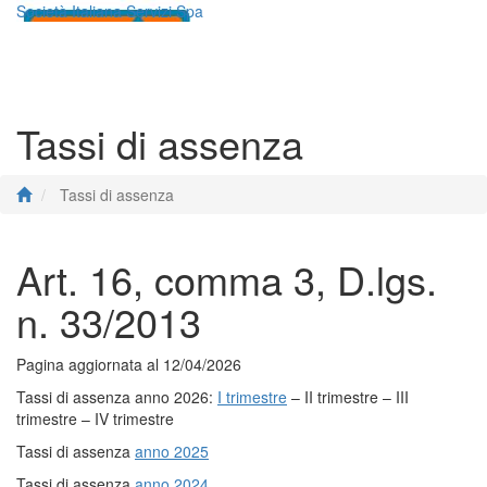
Società Italiana Servizi Spa
Toggle
navigati
Tassi di assenza
Tassi di assenza
Art. 16, comma 3, D.lgs.
n. 33/2013
Pagina aggiornata al 12/04/2026
Tassi di assenza anno 2026:
I trimestre
– II trimestre – III
trimestre – IV trimestre
Tassi di assenza
anno 2025
Tassi di assenza
anno 2024